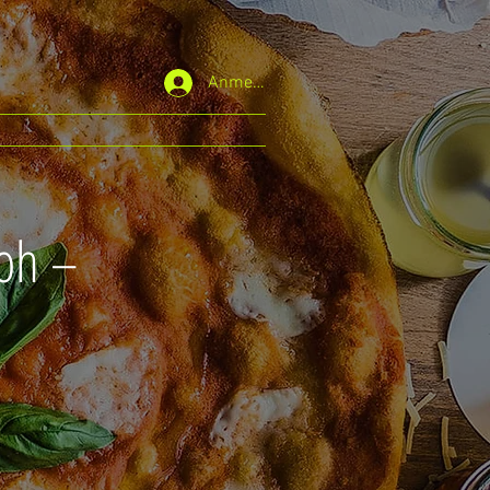
Anmelden
loh –