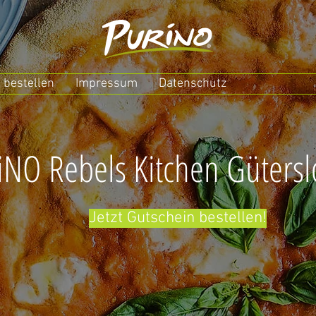
 bestellen
Impressum
Datenschutz
NO Rebels Kitchen Güters
Jetzt Gutschein bestellen!